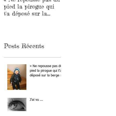
pied la pirogue qui
chirurgicales
t'a déposé sur la
berge »
Posts Récents
« Ne repousse pas du
pied la pirogue qui t'a
déposé sur la berge »
J'ai vu ...