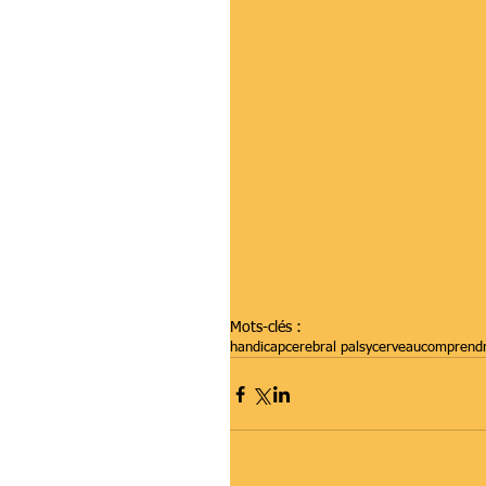
Mots-clés :
handicap
cerebral palsy
cerveau
comprend