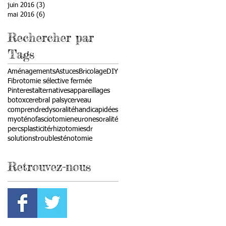
juin 2016
(3)
3 posts
mai 2016
(6)
6 posts
Rechercher par
Tags
Aménagements
Astuces
Bricolage
DIY
Fibrotomie sélective fermée
Pinterest
alternatives
appareillages
botox
cerebral palsy
cerveau
comprendre
dysoralité
handicap
idées
myoténofasciotomie
neurones
oralité
percs
plasticité
rhizotomie
sdr
solutions
troubles
ténotomie
Retrouvez-nous