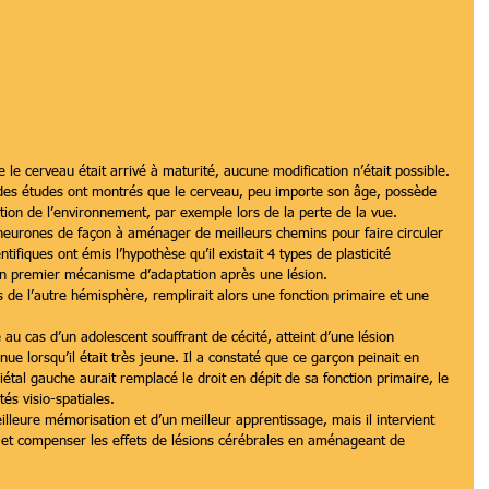
e le cerveau était arrivé à maturité, aucune modification n’était possible. 
 des études ont montrés que le cerveau, peu importe son âge, possède 
tion de l’environnement, par exemple lors de la perte de la vue.
neurones de façon à aménager de meilleurs chemins pour faire circuler 
tifiques ont émis l’hypothèse qu’il existait 4 types de plasticité 
un premier mécanisme d’adaptation après une lésion.
 de l’autre hémisphère, remplirait alors une fonction primaire et une 
 au cas d’un adolescent souffrant de cécité, atteint d’une lésion 
nue lorsqu’il était très jeune. Il a constaté que ce garçon peinait en 
iétal gauche aurait remplacé le droit en dépit de sa fonction primaire, le 
ltés visio-spatiales.
leure mémorisation et d’un meilleur apprentissage, mais il intervient 
 et compenser les effets de lésions cérébrales en aménageant de 