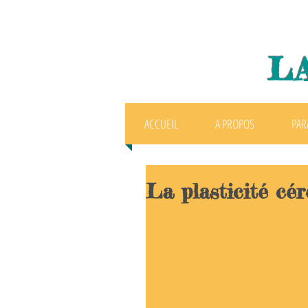
L
ACCUEIL
A PROPOS
PAR
La plasticité cér