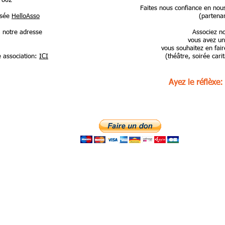
P802
Faites nous confiance en nous
isée
HelloAsso
(partenari
à notre adresse
Associez no
vous avez un 
vous souhaitez en fair
 association:
ICI
(théâtre, soirée cari
Ayez le réflèxe
contact@larondedadri
4 rue du Comté de Chiny
+33668523989
F- 08110 CARIGNAN