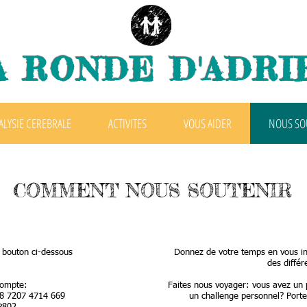
A RONDE D'ADRI
ALYSIE CEREBRALE
ACTIVITES
VOUS AIDER
NOUS SO
COMMENT NOUS SOUTENIR
e bouton ci-dessous
Donnez de votre temps en vous inv
des différ
compte:
Faites nous voyager: vous avez un 
8 7207 4714 669
un challenge personnel? Port