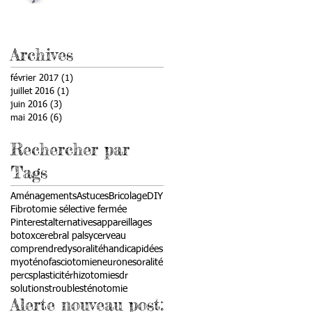
Archives
février 2017
(1)
1 post
juillet 2016
(1)
1 post
juin 2016
(3)
3 posts
mai 2016
(6)
6 posts
Rechercher par
Tags
Aménagements
Astuces
Bricolage
DIY
Fibrotomie sélective fermée
Pinterest
alternatives
appareillages
botox
cerebral palsy
cerveau
comprendre
dysoralité
handicap
idées
myoténofasciotomie
neurones
oralité
percs
plasticité
rhizotomie
sdr
solutions
troubles
ténotomie
Alerte nouveau post: