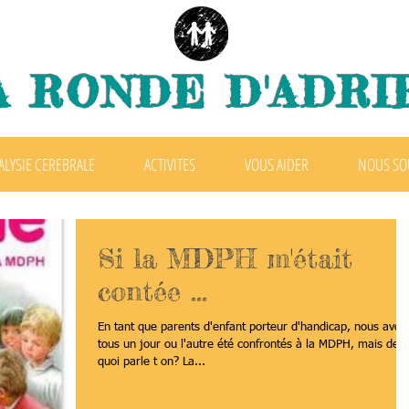
A RONDE D'ADRI
ALYSIE CEREBRALE
ACTIVITES
VOUS AIDER
NOUS SO
Si la MDPH m'était
contée ...
En tant que parents d'enfant porteur d'handicap, nous avon
tous un jour ou l'autre été confrontés à la MDPH, mais de
quoi parle t on? La...